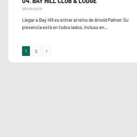
04. BAY HILL CLUB & LODGE
08/09/2025
Llegar a Bay Hill es entrar al reino de Arnold Palmer. Su
presencia está en todos lados, incluso en…
Next
1
2