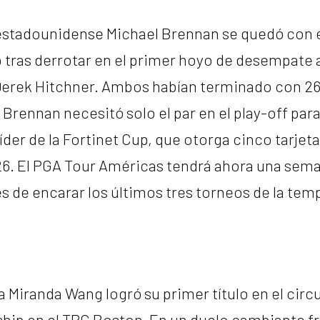
estadounidense Michael Brennan se quedó con 
tras derrotar en el primer hoyo de desempate 
erek Hitchner. Ambos habían terminado con 26 
y Brennan necesitó solo el par en el play-off pa
l líder de la Fortinet Cup, que otorga cinco tarjet
26. El PGA Tour Américas tendrá ahora una sem
 de encarar los últimos tres torneos de la tem
 Miranda Wang logró su primer título en el circu
ip en el TPC Boston. En un duelo cambiante fre