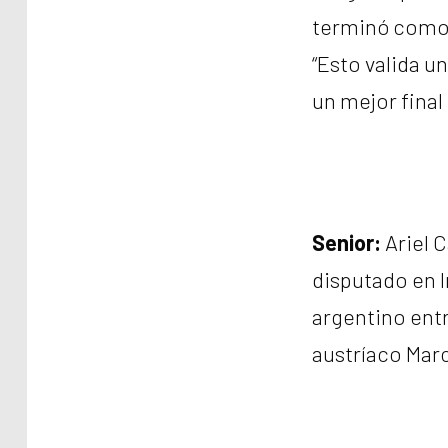
terminó como n
“Esto valida u
un mejor final
Senior:
Ariel C
disputado en I
argentino entr
austríaco Marc