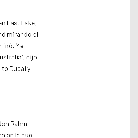
en East Lake,
nd mirando el
minó. Me
stralia”, dijo
 to Dubai y
, Jon Rahm
da en la que