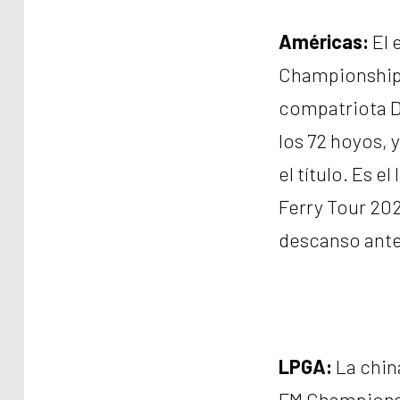
Américas:
El 
Championship 
compatriota D
los 72 hoyos, 
el título. Es e
Ferry Tour 20
descanso antes
LPGA:
La china
FM Championsh