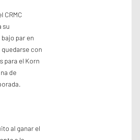
el CRMC
a su
bajo par en
ra quedarse con
as para el Korn
ana de
porada.
ito al ganar el
nte a la