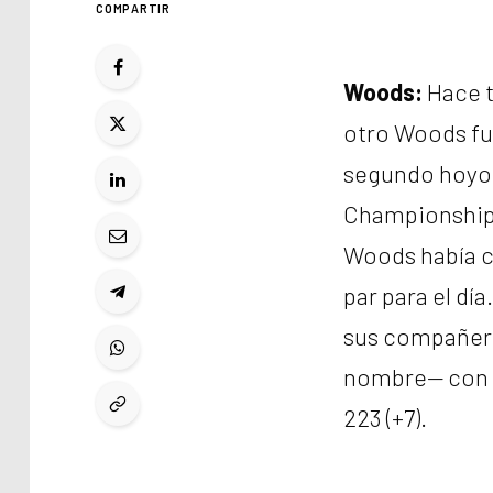
COMPARTIR
Woods:
Hace t
otro Woods fu
segundo hoyo e
Championship,
Woods había co
par para el dí
sus compañero
nombre— con 2
223 (+7).