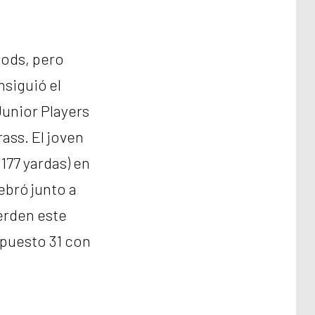
ods, pero
siguió el
Junior Players
ass. El joven
(177 yardas) en
ebró junto a
erden este
puesto 31 con