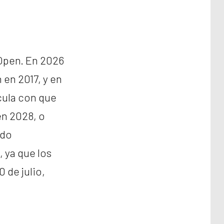
 Open. En 2026
en 2017, y en
cula con que
en 2028, o
ido
 ya que los
 de julio,