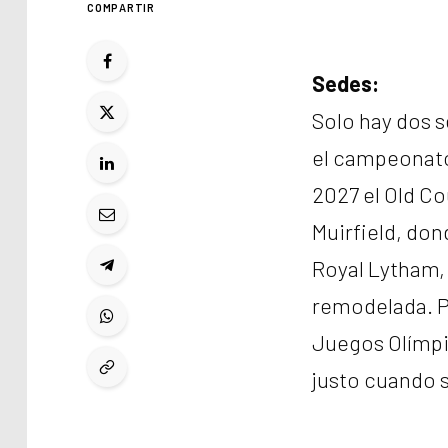
COMPARTIR
Sedes:
Solo hay dos s
el campeonato 
2027 el Old Co
Muirfield, don
Royal Lytham, 
remodelada. Pe
Juegos Olímpic
justo cuando s