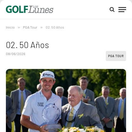
Inicio
»
PGA Tour
»
02. 50 Años
02. 50 Años
08/06/2026
PGA TOUR