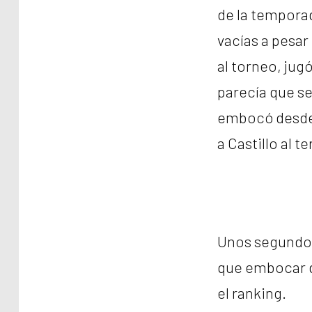
de la tempora
vacías a pesar
al torneo, jugó
parecía que se
embocó desde 
a Castillo al t
Unos segundo
que embocar de
el ranking.