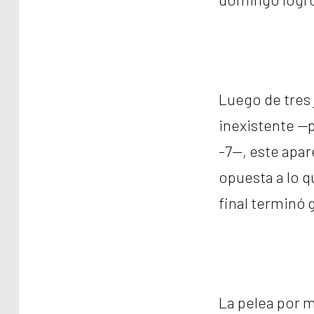
Luego de tres 
inexistente —p
-7—, este apar
opuesta a lo q
final terminó 
La pelea por m