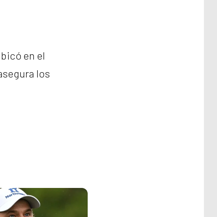
ubicó en el
 asegura los