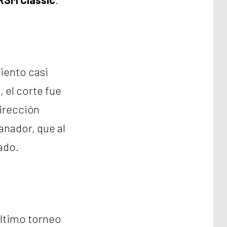
viento casi
, el corte fue
dirección
anador, que al
ado.
último torneo