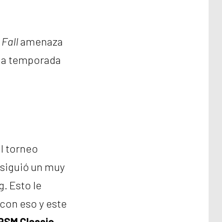
l
Fall
amenaza
 la temporada
l torneo
nsiguió un muy
. Esto le
 con eso y este
RSM Classic
.