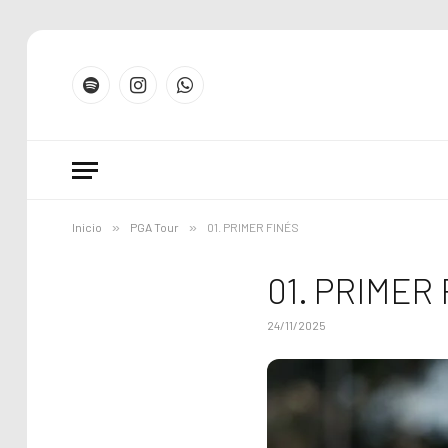
Spotify
Instagram
WhatsApp
Inicio
»
PGA Tour
»
01. PRIMER FINÉS
01. PRIMER
24/11/2025