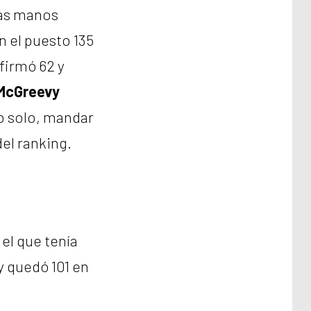
las manos
n el puesto 135
 firmó 62 y
McGreevy
o solo, mandar
del ranking.
el que tenía
y quedó 101 en